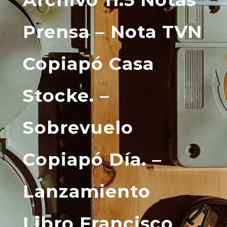
Prensa – Nota TVN
Copiapó Casa
Stocke. –
Sobrevuelo
Copiapó Día. –
Lanzamiento
Libro Francisco