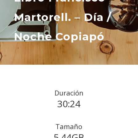
Martorell. – Día /
Noche Copiapó
Duración
30:24
Tamaño
5.44GB